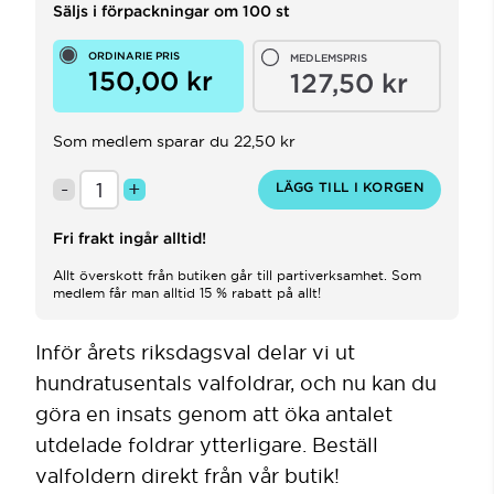
Säljs i förpackningar om
100
st
ORDINARIE PRIS
MEDLEMSPRIS
150,00 kr
127,50 kr
Som medlem sparar du
22,50 kr
-
+
LÄGG TILL I KORGEN
Fri frakt ingår alltid!
Allt överskott från butiken går till partiverksamhet. Som
medlem får man alltid 15 % rabatt på allt!
Inför årets riksdagsval delar vi ut
hundratusentals valfoldrar, och nu kan du
göra en insats genom att öka antalet
utdelade foldrar ytterligare. Beställ
valfoldern direkt från vår butik!